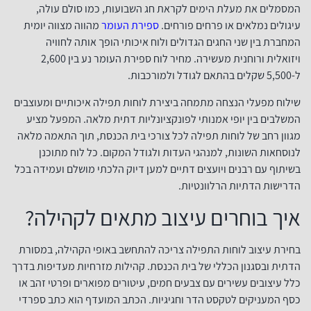
המסמלים את מעלת הימים לקראת חג השבועות, כמו סולם עולה,
עיגולים נמלאים או פרחים פורחים.
ספירת העומר
מהווה מצווה יומית
המחברת בין שני החגים הגדולים ולוח איכותי הופך אותה לחוויה
ויזואלית ורוחנית מעשירה. מחיר לוח ספירת העומר נע בין 2,600
ל-5,500 שקלים בהתאם לגודל ולמורכבות.
שילוח מפעלי הנצחה מתמחה ביצירת לוחות תפילה איכותיים ומעוצבים
המשלבים בין יופי אמנותי לפונקציונליות דתית מלאה. המפעל מציע
מגוון רחב של לוחות תפילה לכל צורכי בית הכנסת, תוך התאמה מלאה
לנוסחאות השונות, למנהגי העדות ולגודל המקום. כל לוח מתוכנן
בשיתוף עם רבנים ויועצים דתיים למען דיוק הלכתי מושלם ועמידה בכל
הדרישות הדתיות הרלוונטיות.
איך בוחרים עיצוב מתאים לקהילה?
בחירת עיצוב לוחות התפילה צריכה להתחשב באופי הקהילה, במסורת
הדתית ובסגנון הכללי של בית הכנסת. קהילות מזרחיות מעדיפות בדרך
כלל עיצובים עשירים עם צבעים חמים, עיטורים מפוארים ופרטי זהב או
כסף המעניקים לטקסט הדר וחגיגיות. הכתב המועדף הוא כתב ספרדי