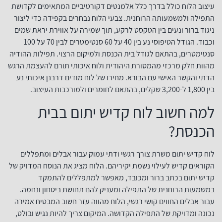
עיצוב הלוח כולל בדרך כלל אלמנטים דקורטיביים המתאימים לקדושת
התפילה ולמשמעותה הרוחנית. צבעי הלוח נבחרים בקפידה כדי ליצור
ניגוד ברור ונעים בין הטקסט לרקע, תוך שמירה על אווירת יראת שמים
וכבוד. הגודל הטיפוסי נע בין 40 על 60 סנטימטרים לבין 70 על 100
סנטימטרים, בהתאם לגודל בית הכנסת ולמיקום הרצוי. תפילות ההודיה
מהוות חלק מרכזי מהמסורת היהודית ולוח איכותי תורם להעצמת הרגש
הדתי והקשר האישי עם הבורא. מחירו של לוח מודים דרבנן איכותי נע
בין 1,800 ל-3,200 שקלים, בהתאם לחומרים ולמורכבות העיצוב.
למה חשוב לוח קדיש יתום בבית
הכנסת?
לוח קדיש יתום משרת צורך רגשי ודתי עמוק עבור אבלים ומתפללים
הקוראים קדיש לעילוי נשמת יקיריהם. הלוח מציג את הנוסח המדויק של
קדיש יתום בכתב ברור ומכובד, מאפשר למתפללים להתמקד
במשמעות הרוחנית של התפילה ומעניק להם תחושת ביטחון ונחמה.
עבור אבלים החווים קושי רגשי, הלוח מהווה עזר חשוב המבטיח אמירה
נכונה ומדויקת של התפילה הקדושה. המיקום צריך להיות נגיש ובולט,