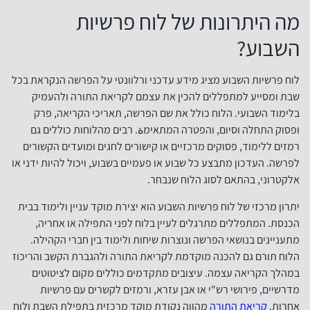
מה היתרונות של לוח פרשיות
השבוע?
לוח פרשיות השבוע מציג מידע עדכני ורלוונטי על הפרשה הנקראת בכל
שבת ומסייע למתפללים להכין את עצמם לקריאת התורה ולהעמיק
בלימוד השבועי. הלוח כולל את שם הפרשה, תאריכי הקריאה, פרק
ופסוק התחלה וסיום, והפטרה המתאימة. רבים מהלוחות כוללים גם
רמזים ללימוד, פסוקים מרכזיים או קישורים לחגים ומועדים הקשורים
לפרשה. העדכון מתבצע כל שבוע או פעמיים בשבוע, ויכול להיות ידני או
אלקטרוני, בהתאם לסוג הלוח שנבחר.
יתרון מרכזי של לוח פרשיות השבוע הוא יצירת מוקד עניין ולימוד בבית
הכנסת. המתפללים מתרגלים לעיין בלוח לפני התפילה או אחריה,
מתעניינים בנושאי הפרשה ונוצרות שיחות ולימוד בין חברי הקהילה.
הלוח תורם גם להכנה מוקדמת לקריאת התורה ולהגברת הקשב והריכוז
במהלך הקריאה עצמה. עיצובים מתקדמים כוללים מקום לציטוטים
מדרשיים, פירושי רש"י או אבן עזרא, ורמזים לקשרים עם פרשיות
אחרות.
קריאת התורה
מהווה נקודת מוקד מרכזית בתפילת השבת ולוח