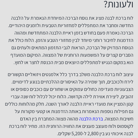
ולעונות?
לוח ברכת לבנה מציג את נוסח הברכה המיוחדת הנאמרת על הלבנה
החדשה ומחבר את המתפללים למחזוריות הטבעית ולזמנים היהודיים.
הברכה נאמרת פעם בחודש בזמן ראיית הלבנה המתחדשת ומהווה
הזדמנות לחיבור רוחני מיוחד לבין מחזורי הטבע והזמן. הלוח כולל את
הנוסח המדויק של הברכה, הוראות לגבי התזמון המתאים ולעתים גם
הסברים קצרים על המשמעות הרוחנית של המצווה. המיקום המועדף
הוא במקום הנגיש למתפללים היוצאים מבית הכנסת לחצר או לחוץ.
עיצוב לוח ברכת הלבנה משלב בדרך כלל אלמנטים ויזואליים הקשורים
לירח ולכוכבים, תוך שמירה על האיסורים ההלכתיים בנוגע לדימויים.
הצבעוניות מעדיפה כחולים עמוקים או שחורים עם כוכבים כסופים או
זהובים, ליצירת אווירת לילה וקדושה. הלוח יכול לכלול לוח שנה עברי
קטן המציין את מועדי ראיית הלבנה לאורך השנה. חלק מהלוחות כוללים
גם תפילות נוספות הנאמרות באותה הזדמנות או קטעי מקורות על
חשיבות המצווה.
ברכת הלבנה
מהווה מצווה המחברת בין האדם
לקוסמוס ולוח מעוצב מעצים את החוויה הרוחנית הזו. מחיר לוח ברכת
לבנה איכותי נע בין 2,800 ל-5,200 שקלים.