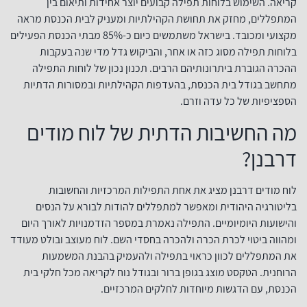
קריאה. השימוש בלוחות תפילה קבועים יוצר אחידות ותיאום בין
המתפללים, מחזק את תחושת הקהילתיות ומעניק לבית הכנסת מראה
מקצועי ומכובד. בישראל משתמשים כיום כ-85% מבתי הכנסת הפעילים
בלוחות תפילה מסוג כזה או אחר, והביקוש גדל מדי שנה בעקבות
ההכרה הגוברת ביתרונותיהם הרבים. תכנון נכון של לוחות התפילה
מתחשב בגודל בית הכנסת, בהעדפות הקהילתיות ובמסורות הדתיות
הספציפיות של כל עדה וזרם.
מה החשיבות הדתית של לוח מודים
דרבנן?
לוח מודים דרבנן מציג את אחת התפילות המרכזיות והחשובות
בליטורגיה היהודית ומאפשר למתפללים להודות לבורא על הנסים
והישועות היומיומיים. התפילה נאמרת במספר הזדמנויות לאורך היום
ומהווה ביטוי לכרת הכרה ולהכרה בחסדי השם. לוח מעוצב ובולט מעודד
את המתפללים לכוון כראוי בתפילה ולהעמיק בהבנת המשמעות
הרוחנית. הטקסט מוצג בגופן ברור ובגודל נוח לקריאה מכל חלקי בית
הכנסת, עם הדגשות מיוחדות לחלקים המרכזיים.