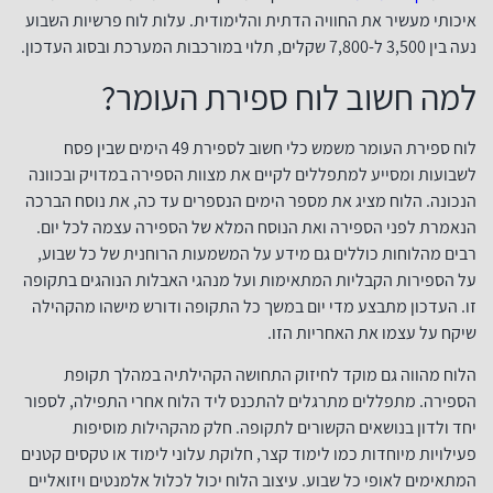
איכותי מעשיר את החוויה הדתית והלימודית. עלות לוח פרשיות השבוע
נעה בין 3,500 ל-7,800 שקלים, תלוי במורכבות המערכת ובסוג העדכון.
למה חשוב לוח ספירת העומר?
לוח ספירת העומר משמש כלי חשוב לספירת 49 הימים שבין פסח
לשבועות ומסייע למתפללים לקיים את מצוות הספירה במדויק ובכוונה
הנכונה. הלוח מציג את מספר הימים הנספרים עד כה, את נוסח הברכה
הנאמרת לפני הספירה ואת הנוסח המלא של הספירה עצמה לכל יום.
רבים מהלוחות כוללים גם מידע על המשמעות הרוחנית של כל שבוע,
על הספירות הקבליות המתאימות ועל מנהגי האבלות הנוהגים בתקופה
זו. העדכון מתבצע מדי יום במשך כל התקופה ודורש מישהו מהקהילה
שיקח על עצמו את האחריות הזו.
הלוח מהווה גם מוקד לחיזוק התחושה הקהילתיה במהלך תקופת
הספירה. מתפללים מתרגלים להתכנס ליד הלוח אחרי התפילה, לספור
יחד ולדון בנושאים הקשורים לתקופה. חלק מהקהילות מוסיפות
פעילויות מיוחדות כמו לימוד קצר, חלוקת עלוני לימוד או טקסים קטנים
המתאימים לאופי כל שבוע. עיצוב הלוח יכול לכלול אלמנטים ויזואליים